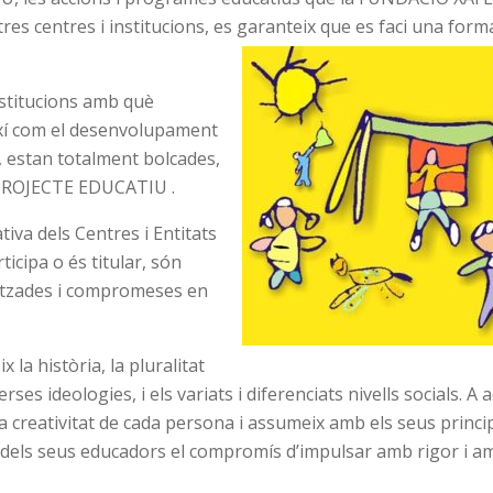
res centres i institucions, es garanteix que es faci una form
nstitucions amb què
així com el desenvolupament
, estan totalment bolcades,
 PROJECTE EDUCATIU .
va dels Centres i Entitats
cipa o és titular, són
litzades i compromeses en
a història, la pluralitat
verses ideologies, i els variats i diferenciats nivells socials. A
i la creativitat de cada persona i assumeix amb els seus princip
ó dels seus educadors el compromís d’impulsar amb rigor i am