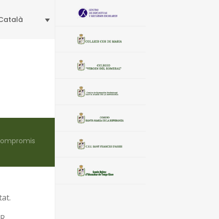
Català
ompromis
at.
ER