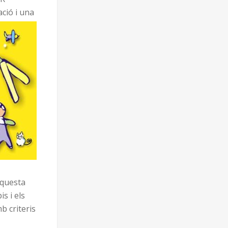
ació i una
 aquesta
is i els
b criteris