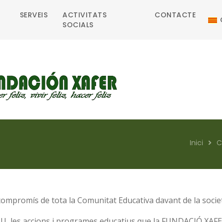
SERVEIS
ACTIVITATS
CONTACTE
SOCIALS
Inici
C
promís de tota la Comunitat Educativa davant de la societ
U, les accions i programes educatius que la FUNDACIÓ XAF