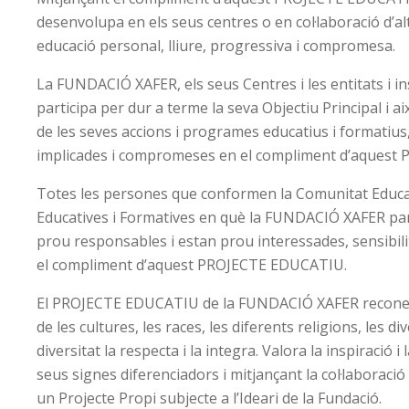
desenvolupa en els seus centres o en col·laboració d’alt
educació personal, lliure, progressiva i compromesa.
La FUNDACIÓ XAFER, els seus Centres i les entitats i i
participa per dur a terme la seva Objectiu Principal i 
de les seves accions i programes educatius i formatius
implicades i compromeses en el compliment d’aquest
Totes les persones que conformen la Comunitat Educati
Educatives i Formatives en què la FUNDACIÓ XAFER parti
prou responsables i estan prou interessades, sensibi
el compliment d’aquest PROJECTE EDUCATIU.
El PROJECTE EDUCATIU de la FUNDACIÓ XAFER reconeix l
de les cultures, les races, les diferents religions, les di
diversitat la respecta i la integra. Valora la inspiració 
seus signes diferenciadors i mitjançant la col·laboraci
un Projecte Propi subjecte a l’Ideari de la Fundació.